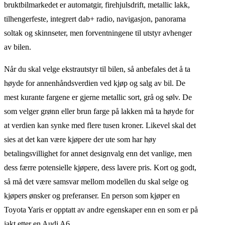
bruktbilmarkedet er automatgir, firehjulsdrift, metallic lakk,
tilhengerfeste, integrert dab+ radio, navigasjon, panorama
soltak og skinnseter, men forventningene til utstyr avhenger
av bilen.
Når du skal velge ekstrautstyr til bilen, så anbefales det å ta
høyde for annenhåndsverdien ved kjøp og salg av bil. De
mest kurante fargene er gjerne metallic sort, grå og sølv. De
som velger grønn eller brun farge på lakken må ta høyde for
at verdien kan synke med flere tusen kroner. Likevel skal det
sies at det kan være kjøpere der ute som har høy
betalingsvillighet for annet designvalg enn det vanlige, men
dess færre potensielle kjøpere, dess lavere pris. Kort og godt,
så må det være samsvar mellom modellen du skal selge og
kjøpers ønsker og preferanser. En person som kjøper en
Toyota Yaris er opptatt av andre egenskaper enn en som er på
jakt etter en Audi A6.