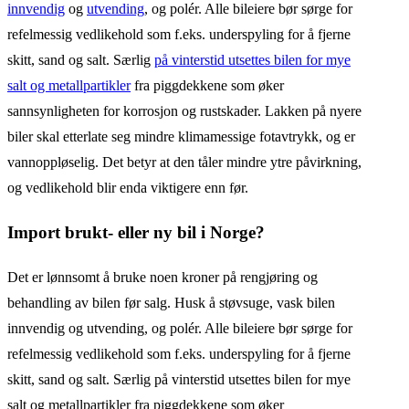
innvendig
og
utvending
, og polér. Alle bileiere bør sørge for
refelmessig vedlikehold som f.eks. underspyling for å fjerne
skitt, sand og salt. Særlig
på vinterstid utsettes bilen for mye
salt og metallpartikler
fra piggdekkene som øker
sannsynligheten for korrosjon og rustskader. Lakken på nyere
biler skal etterlate seg mindre klimamessige fotavtrykk, og er
vannoppløselig. Det betyr at den tåler mindre ytre påvirkning,
og vedlikehold blir enda viktigere enn før.
Import brukt- eller ny bil i Norge?
Det er lønnsomt å bruke noen kroner på rengjøring og
behandling av bilen før salg. Husk å støvsuge, vask bilen
innvendig og utvending, og polér. Alle bileiere bør sørge for
refelmessig vedlikehold som f.eks. underspyling for å fjerne
skitt, sand og salt. Særlig på vinterstid utsettes bilen for mye
salt og metallpartikler fra piggdekkene som øker