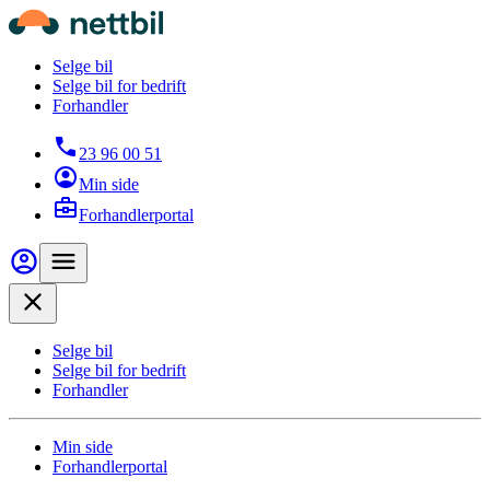
Hopp til hovedinnhold
Nettbil
Selge bil
Selge bil for bedrift
Forhandler
23 96 00 51
Min side
Forhandlerportal
Min side
Meny
Close
Selge bil
Selge bil for bedrift
Forhandler
Min side
Forhandlerportal