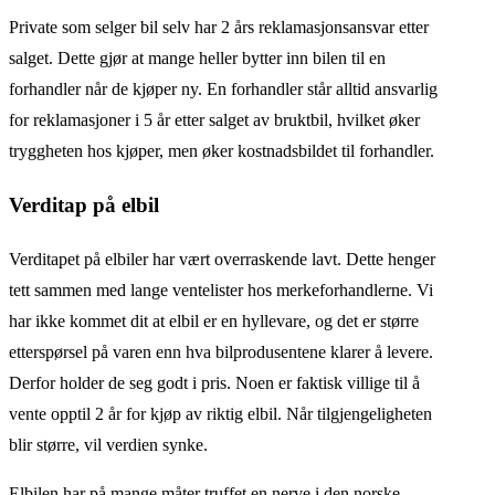
Private som selger bil selv har 2 års reklamasjonsansvar etter
salget. Dette gjør at mange heller bytter inn bilen til en
forhandler når de kjøper ny. En forhandler står alltid ansvarlig
for reklamasjoner i 5 år etter salget av bruktbil, hvilket øker
tryggheten hos kjøper, men øker kostnadsbildet til forhandler.
Verditap på elbil
Verditapet på elbiler har vært overraskende lavt. Dette henger
tett sammen med lange ventelister hos merkeforhandlerne. Vi
har ikke kommet dit at elbil er en hyllevare, og det er større
etterspørsel på varen enn hva bilprodusentene klarer å levere.
Derfor holder de seg godt i pris. Noen er faktisk villige til å
vente opptil 2 år for kjøp av riktig elbil. Når tilgjengeligheten
blir større, vil verdien synke.
Elbilen har på mange måter truffet en nerve i den norske