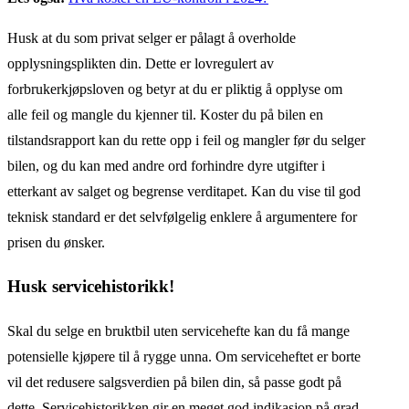
Husk at du som privat selger er pålagt å overholde
opplysningsplikten din. Dette er lovregulert av
forbrukerkjøpsloven og betyr at du er pliktig å opplyse om
alle feil og mangle du kjenner til. Koster du på bilen en
tilstandsrapport kan du rette opp i feil og mangler før du selger
bilen, og du kan med andre ord forhindre dyre utgifter i
etterkant av salget og begrense verditapet. Kan du vise til god
teknisk standard er det selvfølgelig enklere å argumentere for
prisen du ønsker.
Husk servicehistorikk!
Skal du selge en bruktbil uten servicehefte kan du få mange
potensielle kjøpere til å rygge unna. Om serviceheftet er borte
vil det redusere salgsverdien på bilen din, så passe godt på
dette. Servicehistorikken gir en meget god indikasjon på grad