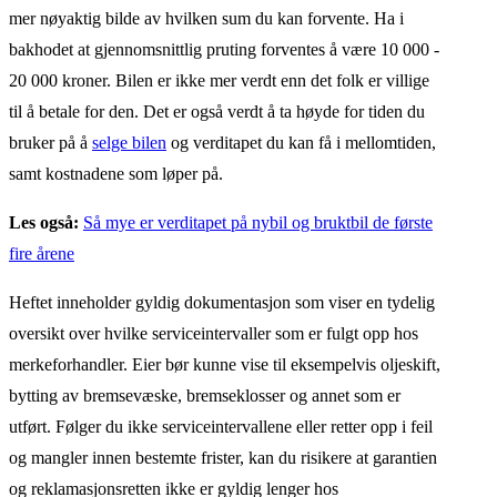
mer nøyaktig bilde av hvilken sum du kan forvente. Ha i
bakhodet at gjennomsnittlig pruting forventes å være 10 000 -
20 000 kroner. Bilen er ikke mer verdt enn det folk er villige
til å betale for den. Det er også verdt å ta høyde for tiden du
bruker på å
selge bilen
og verditapet du kan få i mellomtiden,
samt kostnadene som løper på.
Les også:
Så mye er verditapet på nybil og bruktbil de første
fire årene
Heftet inneholder gyldig dokumentasjon som viser en tydelig
oversikt over hvilke serviceintervaller som er fulgt opp hos
merkeforhandler. Eier bør kunne vise til eksempelvis oljeskift,
bytting av bremsevæske, bremseklosser og annet som er
utført. Følger du ikke serviceintervallene eller retter opp i feil
og mangler innen bestemte frister, kan du risikere at garantien
og reklamasjonsretten ikke er gyldig lenger hos