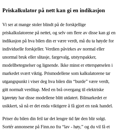
Priskalkulator på nett kan gi en indikasjon
Vi ser at mange stoler blindt på de forskjellige
priskalkulatorene på nettet, og selv om flere av disse kan gi en
indikasjon på hva bilen din er være verdt, må du ta høyde for
individuelle forskjeller. Verdien påvirkes av normal eller
unormal bruk eller slitasje, fargevalg, utstyrspakker,
modellbetegnelser og lignende. Ikke minst er etterspørselen i
markedet svært viktig. Prismodellene som kalkulatorene tar
utgangspunkt i viser deg hva bilen din “burde” være verdt,
gitt normalt verditap. Med en brå overgang til elektriske
kjøretøy har disse modellene blitt utdatert. Bilmarkedet er
usikkert, så nå er det enda viktigere å få gjort en rask handel.
Priser du bilen din feil tar det lengre tid før den blir solgt.
Sortér annonsene på Finn.no fra “lav - høy,” og du vil få et