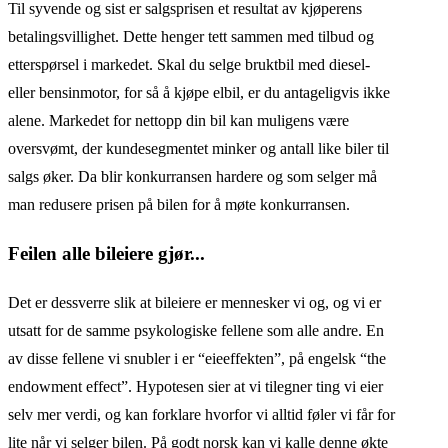
Til syvende og sist er salgsprisen et resultat av kjøperens
betalingsvillighet. Dette henger tett sammen med tilbud og
etterspørsel i markedet. Skal du selge bruktbil med diesel-
eller bensinmotor, for så å kjøpe elbil, er du antageligvis ikke
alene. Markedet for nettopp din bil kan muligens være
oversvømt, der kundesegmentet minker og antall like biler til
salgs øker. Da blir konkurransen hardere og som selger må
man redusere prisen på bilen for å møte konkurransen.
Feilen alle bileiere gjør...
Det er dessverre slik at bileiere er mennesker vi og, og vi er
utsatt for de samme psykologiske fellene som alle andre. En
av disse fellene vi snubler i er “eieeffekten”, på engelsk “the
endowment effect”. Hypotesen sier at vi tilegner ting vi eier
selv mer verdi, og kan forklare hvorfor vi alltid føler vi får for
lite når vi selger bilen. På godt norsk kan vi kalle denne økte