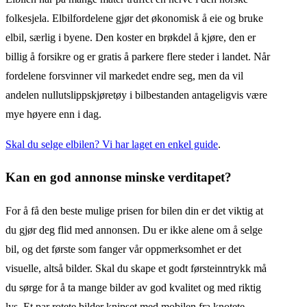
folkesjela. Elbilfordelene gjør det økonomisk å eie og bruke
elbil, særlig i byene. Den koster en brøkdel å kjøre, den er
billig å forsikre og er gratis å parkere flere steder i landet. Når
fordelene forsvinner vil markedet endre seg, men da vil
andelen nullutslippskjøretøy i bilbestanden antageligvis være
mye høyere enn i dag.
Skal du selge elbilen? Vi har laget en enkel guide
.
Kan en god annonse minske verditapet?
For å få den beste mulige prisen for bilen din er det viktig at
du gjør deg flid med annonsen. Du er ikke alene om å selge
bil, og det første som fanger vår oppmerksomhet er det
visuelle, altså bilder. Skal du skape et godt førsteinntrykk må
du sørge for å ta mange bilder av god kvalitet og med riktig
lys. Et par rotete bilder knipset med mobilen fra knotete