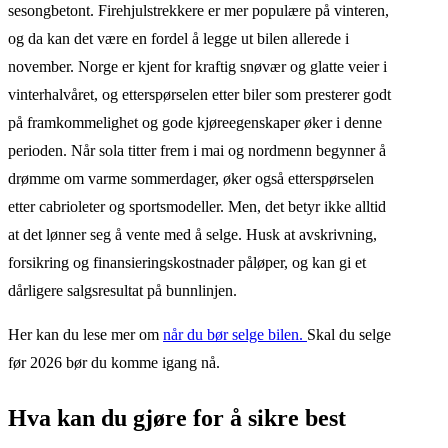
sesongbetont. Firehjulstrekkere er mer populære på vinteren,
og da kan det være en fordel å legge ut bilen allerede i
november. Norge er kjent for kraftig snøvær og glatte veier i
vinterhalvåret, og etterspørselen etter biler som presterer godt
på framkommelighet og gode kjøreegenskaper øker i denne
perioden. Når sola titter frem i mai og nordmenn begynner å
drømme om varme sommerdager, øker også etterspørselen
etter cabrioleter og sportsmodeller. Men, det betyr ikke alltid
at det lønner seg å vente med å selge. Husk at avskrivning,
forsikring og finansieringskostnader påløper, og kan gi et
dårligere salgsresultat på bunnlinjen.
Her kan du lese mer om
når du bør selge bilen.
Skal du selge
før 2026 bør du komme igang nå.
Hva kan du gjøre for å sikre best