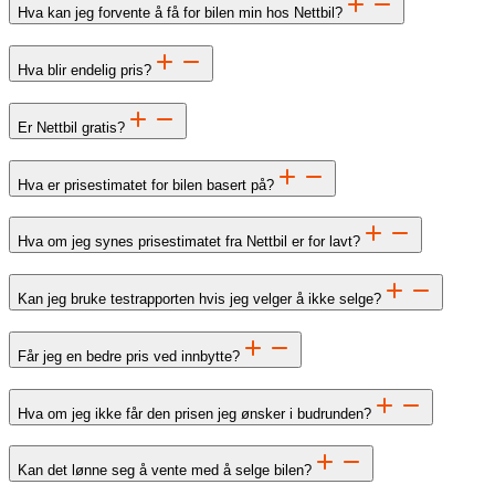
Hva kan jeg forvente å få for bilen min hos Nettbil?
Hva blir endelig pris?
Er Nettbil gratis?
Hva er prisestimatet for bilen basert på?
Hva om jeg synes prisestimatet fra Nettbil er for lavt?
Kan jeg bruke testrapporten hvis jeg velger å ikke selge?
Får jeg en bedre pris ved innbytte?
Hva om jeg ikke får den prisen jeg ønsker i budrunden?
Kan det lønne seg å vente med å selge bilen?