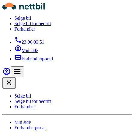
Hopp til hovedinnhold
Nettbil
Selge bil
Selge bil for bedrift
Forhandler
23 96 00 51
Min side
Forhandlerportal
Min side
Meny
Close
Selge bil
Selge bil for bedrift
Forhandler
Min side
Forhandlerportal