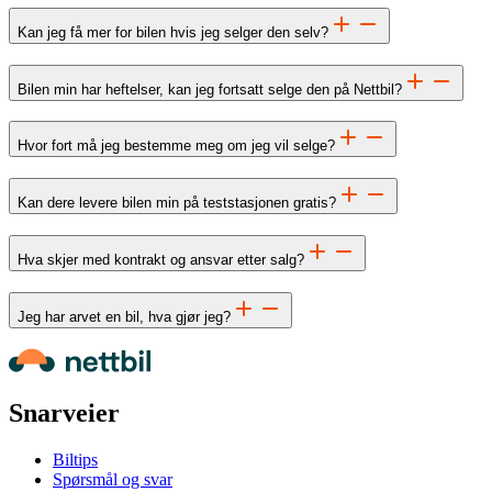
Kan jeg få mer for bilen hvis jeg selger den selv?
Bilen min har heftelser, kan jeg fortsatt selge den på Nettbil?
Hvor fort må jeg bestemme meg om jeg vil selge?
Kan dere levere bilen min på teststasjonen gratis?
Hva skjer med kontrakt og ansvar etter salg?
Jeg har arvet en bil, hva gjør jeg?
Snarveier
Biltips
Spørsmål og svar