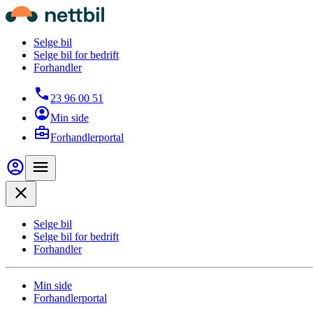
Hopp til hovedinnhold
Nettbil
Selge bil
Selge bil for bedrift
Forhandler
23 96 00 51
Min side
Forhandlerportal
Min side
Meny
Close
Selge bil
Selge bil for bedrift
Forhandler
Min side
Forhandlerportal