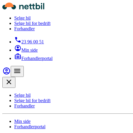
Hopp til hovedinnhold
Nettbil
Selge bil
Selge bil for bedrift
Forhandler
23 96 00 51
Min side
Forhandlerportal
Min side
Meny
Close
Selge bil
Selge bil for bedrift
Forhandler
Min side
Forhandlerportal