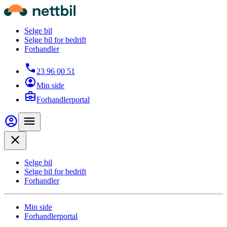
Hopp til hovedinnhold
Nettbil
Selge bil
Selge bil for bedrift
Forhandler
23 96 00 51
Min side
Forhandlerportal
Min side
Meny
Close
Selge bil
Selge bil for bedrift
Forhandler
Min side
Forhandlerportal