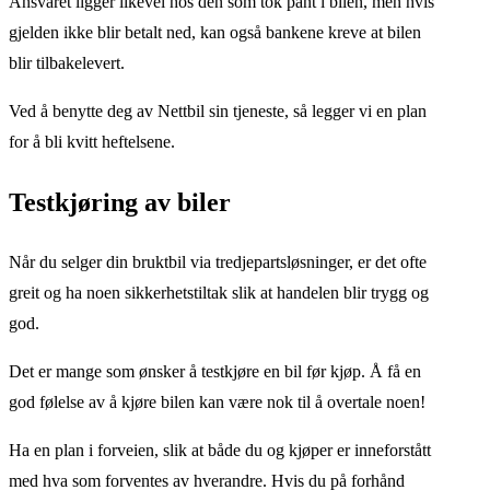
Ansvaret ligger likevel hos den som tok pant i bilen, men hvis
gjelden ikke blir betalt ned, kan også bankene kreve at bilen
blir tilbakelevert.
Ved å benytte deg av Nettbil sin tjeneste, så legger vi en plan
for å bli kvitt heftelsene.
Testkjøring av biler
Når du selger din bruktbil via tredjepartsløsninger, er det ofte
greit og ha noen sikkerhetstiltak slik at handelen blir trygg og
god.
Det er mange som ønsker å testkjøre en bil før kjøp. Å få en
god følelse av å kjøre bilen kan være nok til å overtale noen!
Ha en plan i forveien, slik at både du og kjøper er inneforstått
med hva som forventes av hverandre. Hvis du på forhånd