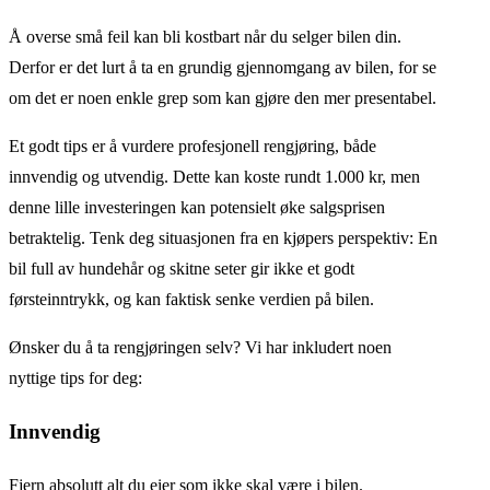
Å overse små feil kan bli kostbart når du selger bilen din.
Derfor er det lurt å ta en grundig gjennomgang av bilen, for se
om det er noen enkle grep som kan gjøre den mer presentabel.
Et godt tips er å vurdere profesjonell rengjøring, både
innvendig og utvendig. Dette kan koste rundt 1.000 kr, men
denne lille investeringen kan potensielt øke salgsprisen
betraktelig. Tenk deg situasjonen fra en kjøpers perspektiv: En
bil full av hundehår og skitne seter gir ikke et godt
førsteinntrykk, og kan faktisk senke verdien på bilen.
Ønsker du å ta rengjøringen selv? Vi har inkludert noen
nyttige tips for deg:
Innvendig
Fjern absolutt alt du eier som ikke skal være i bilen.