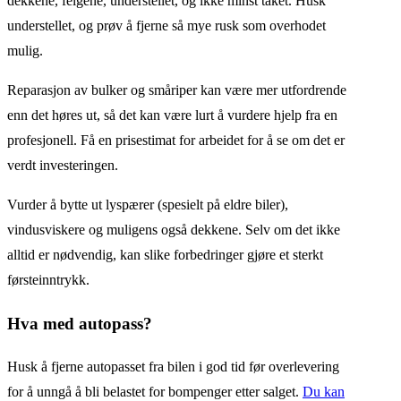
dekkene, felgene, understellet, og ikke minst taket. Husk
understellet, og prøv å fjerne så mye rusk som overhodet
mulig.
Reparasjon av bulker og småriper kan være mer utfordrende
enn det høres ut, så det kan være lurt å vurdere hjelp fra en
profesjonell. Få en prisestimat for arbeidet for å se om det er
verdt investeringen.
Vurder å bytte ut lyspærer (spesielt på eldre biler),
vindusviskere og muligens også dekkene. Selv om det ikke
alltid er nødvendig, kan slike forbedringer gjøre et sterkt
førsteinntrykk.
Hva med autopass?
Husk å fjerne autopasset fra bilen i god tid før overlevering
for å unngå å bli belastet for bompenger etter salget.
Du kan