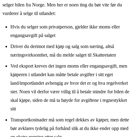
selger bilen fra Norge. Men her er noen ting du bør vite før du
vurderer å selge til utlandet:
Hvis du selger som privatperson, gjelder ikke moms eller
engangsavgift på salget
Driver du derimot med kjøp og salg som næring, altså
næringsvirksomhet, må du melde salget til Skatteetaten
Ved eksport kreves det ingen moms eller engangsavgift, men
kjøperen i utlandet kan måtte betale avgifter i sitt eget
land/importlandet avhengig av hvor det er og hva regelverket
sier. Noen vil derfor være villig til å betale mindre for bilen de
skal kjøpe, siden de må ta høyde for avgiftene i regnestykket
sitt
Transportkostnader må som regel dekkes av kjøper, men dette
bør avklares tydelig på forhånd slik at du ikke ender opp med
en ekstra regning etter salg