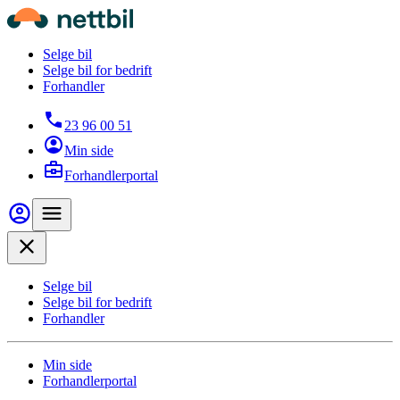
Hopp til hovedinnhold
Nettbil
Selge bil
Selge bil for bedrift
Forhandler
23 96 00 51
Min side
Forhandlerportal
Min side
Meny
Close
Selge bil
Selge bil for bedrift
Forhandler
Min side
Forhandlerportal