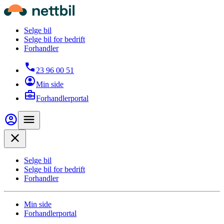
Hopp til hovedinnhold
Nettbil
Selge bil
Selge bil for bedrift
Forhandler
23 96 00 51
Min side
Forhandlerportal
Min side
Meny
Close
Selge bil
Selge bil for bedrift
Forhandler
Min side
Forhandlerportal