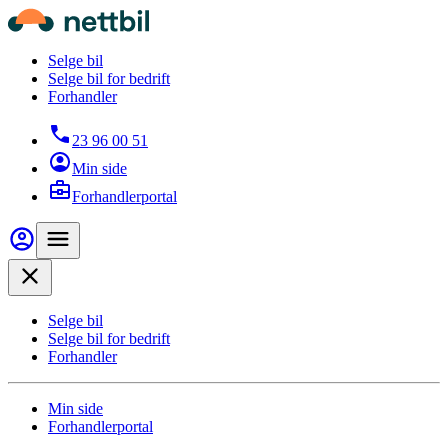
Hopp til hovedinnhold
Nettbil
Selge bil
Selge bil for bedrift
Forhandler
23 96 00 51
Min side
Forhandlerportal
Min side
Meny
Close
Selge bil
Selge bil for bedrift
Forhandler
Min side
Forhandlerportal