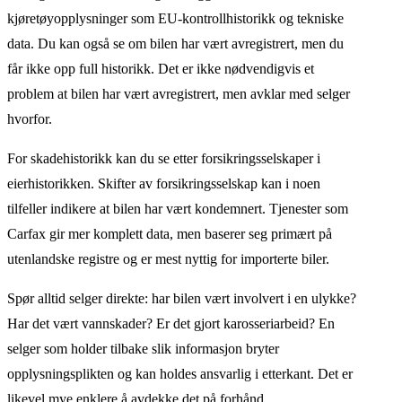
kjøretøyopplysninger som EU-kontrollhistorikk og tekniske
data. Du kan også se om bilen har vært avregistrert, men du
får ikke opp full historikk. Det er ikke nødvendigvis et
problem at bilen har vært avregistrert, men avklar med selger
hvorfor.
For skadehistorikk kan du se etter forsikringsselskaper i
eierhistorikken. Skifter av forsikringsselskap kan i noen
tilfeller indikere at bilen har vært kondemnert. Tjenester som
Carfax gir mer komplett data, men baserer seg primært på
utenlandske registre og er mest nyttig for importerte biler.
Spør alltid selger direkte: har bilen vært involvert i en ulykke?
Har det vært vannskader? Er det gjort karosseriarbeid? En
selger som holder tilbake slik informasjon bryter
opplysningsplikten og kan holdes ansvarlig i etterkant. Det er
likevel mye enklere å avdekke det på forhånd.