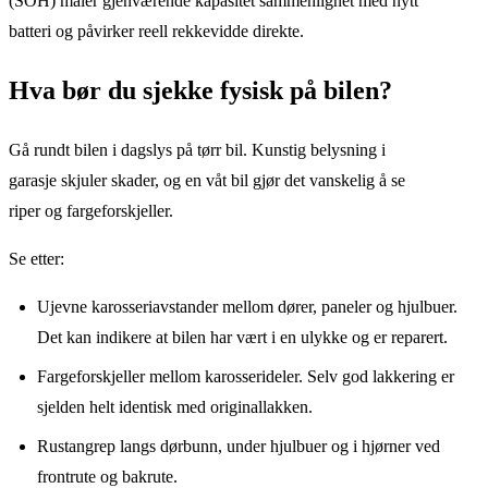
(SOH) måler gjenværende kapasitet sammenlignet med nytt
batteri og påvirker reell rekkevidde direkte.
Hva bør du sjekke fysisk på bilen?
Gå rundt bilen i dagslys på tørr bil. Kunstig belysning i
garasje skjuler skader, og en våt bil gjør det vanskelig å se
riper og fargeforskjeller.
Se etter:
Ujevne karosseriavstander mellom dører, paneler og hjulbuer.
Det kan indikere at bilen har vært i en ulykke og er reparert.
Fargeforskjeller mellom karosserideler. Selv god lakkering er
sjelden helt identisk med originallakken.
Rustangrep langs dørbunn, under hjulbuer og i hjørner ved
frontrute og bakrute.