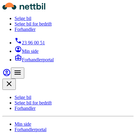
Hopp til hovedinnhold
Nettbil
Selge bil
Selge bil for bedrift
Forhandler
23 96 00 51
Min side
Forhandlerportal
Min side
Meny
Close
Selge bil
Selge bil for bedrift
Forhandler
Min side
Forhandlerportal