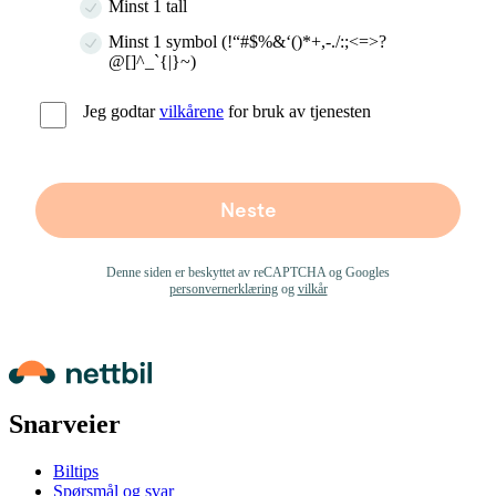
Minst 1 tall
Minst 1 symbol (!“#$%&‘()*+,-./:;<=>?
@[]^_`{|}~)
Jeg godtar
vilkårene
for bruk av tjenesten
Neste
Denne siden er beskyttet av reCAPTCHA og Googles
personvernerklæring
og
vilkår
Snarveier
Biltips
Spørsmål og svar