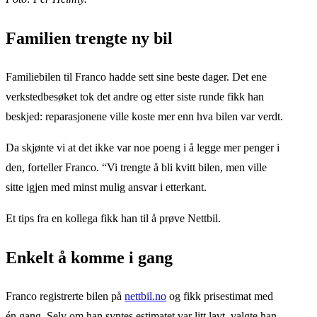
Familien trengte ny bil
Familiebilen til Franco hadde sett sine beste dager. Det ene
verkstedbesøket tok det andre og etter siste runde fikk han
beskjed: reparasjonene ville koste mer enn hva bilen var verdt.
Da skjønte vi at det ikke var noe poeng i å legge mer penger i
den, forteller Franco. “Vi trengte å bli kvitt bilen, men ville
sitte igjen med minst mulig ansvar i etterkant.
Et tips fra en kollega fikk han til å prøve Nettbil.
Enkelt å komme i gang
Franco registrerte bilen på
nettbil.no
og fikk prisestimat med
én gang. Selv om han syntes estimatet var litt lavt, valgte han