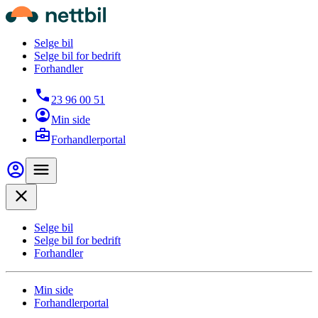
Hopp til hovedinnhold
Nettbil
Selge bil
Selge bil for bedrift
Forhandler
23 96 00 51
Min side
Forhandlerportal
Min side
Meny
Close
Selge bil
Selge bil for bedrift
Forhandler
Min side
Forhandlerportal